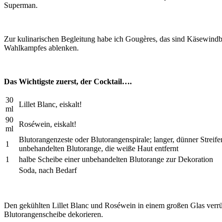
Superman.
Zur kulinarischen Begleitung habe ich Gougères, das sind Käsewindbe
Wahlkampfes ablenken.
Das Wichtigste zuerst, der Cocktail….
30
Lillet Blanc, eiskalt!
ml
90
Roséwein, eiskalt!
ml
Blutorangenzeste oder Blutorangenspirale; langer, dünner Streife
1
unbehandelten Blutorange, die weiße Haut entfernt
1
halbe Scheibe einer unbehandelten Blutorange zur Dekoration
Soda, nach Bedarf
Den gekühlten Lillet Blanc und Roséwein in einem großen Glas verrü
Blutorangenscheibe dekorieren.