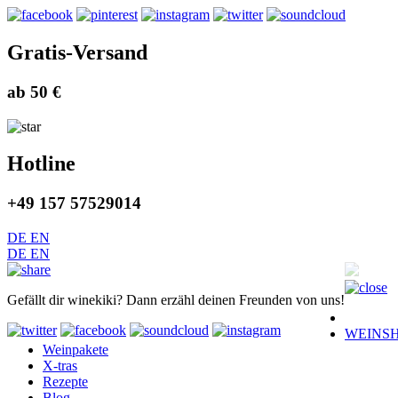
Gratis-Versand
ab 50 €
Hotline
+49 157 57529014
DE
EN
DE
EN
Gefällt dir winekiki? Dann erzähl deinen Freunden von uns!
WEINS
Weinpakete
X-tras
Rezepte
Blog