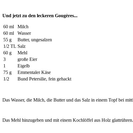
Und jetzt zu den leckeren Gougères...
60 ml
Milch
60 ml
Wasser
55 g
Butter, ungesalzen
1/2 TL
Salz
60 g
Mehl
3
große Eier
1
Eigelb
75 g
Emmentaler Käse
1/2
Bund Petersilie, fein gehackt
Das Wasser, die Milch, die Butter und das Salz in einem Topf bei m
Das Mehl hinzugeben und mit einem Kochlöffel aus Holz glattrühren. 