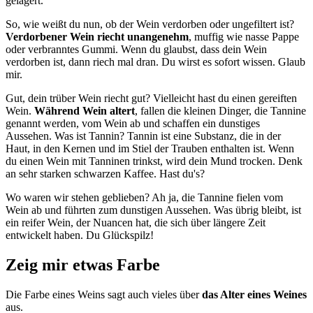
gelagert.
So, wie weißt du nun, ob der Wein verdorben oder ungefiltert ist?
Verdorbener Wein riecht unangenehm
, muffig wie nasse Pappe
oder verbranntes Gummi. Wenn du glaubst, dass dein Wein
verdorben ist, dann riech mal dran. Du wirst es sofort wissen. Glaub
mir.
Gut, dein trüber Wein riecht gut? Vielleicht hast du einen gereiften
Wein.
Während Wein altert
, fallen die kleinen Dinger, die Tannine
genannt werden, vom Wein ab und schaffen ein dunstiges
Aussehen. Was ist Tannin? Tannin ist eine Substanz, die in der
Haut, in den Kernen und im Stiel der Trauben enthalten ist. Wenn
du einen Wein mit Tanninen trinkst, wird dein Mund trocken. Denk
an sehr starken schwarzen Kaffee. Hast du's?
Wo waren wir stehen geblieben? Ah ja, die Tannine fielen vom
Wein ab und führten zum dunstigen Aussehen. Was übrig bleibt, ist
ein reifer Wein, der Nuancen hat, die sich über längere Zeit
entwickelt haben. Du Glückspilz!
Zeig mir etwas Farbe
Die Farbe eines Weins sagt auch vieles über
das Alter eines Weines
aus.