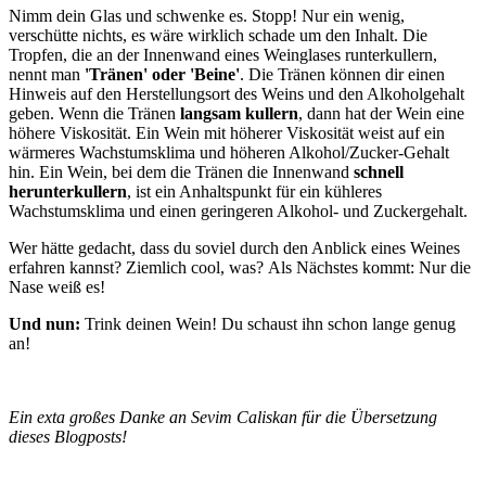
Nimm dein Glas und schwenke es. Stopp! Nur ein wenig,
verschütte nichts, es wäre wirklich schade um den Inhalt. Die
Tropfen, die an der Innenwand eines Weinglases runterkullern,
nennt man
'Tränen' oder 'Beine'
. Die Tränen können dir einen
Hinweis auf den Herstellungsort des Weins und den Alkoholgehalt
geben. Wenn die Tränen
langsam kullern
, dann hat der Wein eine
höhere Viskosität. Ein Wein mit höherer Viskosität weist auf ein
wärmeres Wachstumsklima und höheren Alkohol/Zucker-Gehalt
hin. Ein Wein, bei dem die Tränen die Innenwand
schnell
herunterkullern
, ist ein Anhaltspunkt für ein kühleres
Wachstumsklima und einen geringeren Alkohol- und Zuckergehalt.
Wer hätte gedacht, dass du soviel durch den Anblick eines Weines
erfahren kannst? Ziemlich cool, was? Als Nächstes kommt: Nur die
Nase weiß es!
Und nun:
Trink deinen Wein! Du schaust ihn schon lange genug
an!
Ein exta großes Danke an Sevim Caliskan für die Übersetzung
dieses Blogposts!