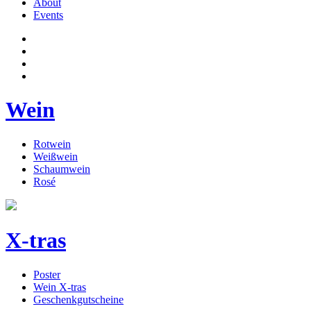
About
Events
Wein
Rotwein
Weißwein
Schaumwein
Rosé
X-tras
Poster
Wein X-tras
Geschenkgutscheine