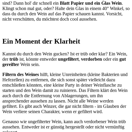
sind? Dann hol' dir schnell ein
Blatt Papier und ein Glas Wein
.
Klingt schon mal gut, oder? Halte dein Glas in einem 40° Winkel, so
dass du durch den Wein auf das Papier schauen kannst. Vorsicht,
nicht verschütten, du möchtest doch cool aussehen.
Ein Moment der Klarheit
Kannst du durch den Wein gucken? Ist er trüb oder klar? Ein Wein,
der
trüb
ist, könnte entweder
ungefiltert
,
verdorben
oder ein
gut
gereifter
Wein sein.
Filtern des Weines
hilft, kleine Unreinheiten (kleine Bakterien und
Hefezellen) zu entfernen, die sich sonst später vielleicht dazu
entschließen könnten, eine kleine Party in deiner Weinflasche zu
starten und den Wein damit zu ruinieren. Das Filtern klärt den Wein
auch durch die Entfernung von Ablagerungen, um ihn
ansprechender aussehen zu lassen. Nicht alle Weine werden
gefiltert. Es gibt auch Winzer, die gar nicht filtern - im Glauben der
Wein verliere seinen Charakter, wenn er gefiltert wird.
Genauso wie ungefilterter Wein, kann auch verdorbener Wein trüb
aussehen. Entweder ist er günstig hergestellt oder nicht vernünftig