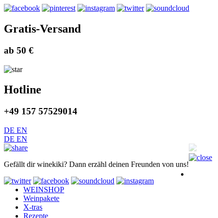
Gratis-Versand
ab 50 €
Hotline
+49 157 57529014
DE
EN
DE
EN
Gefällt dir winekiki? Dann erzähl deinen Freunden von uns!
WEINSHOP
Weinpakete
X-tras
Rezepte