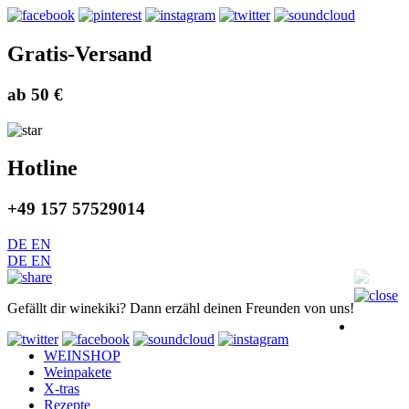
Gratis-Versand
ab 50 €
Hotline
+49 157 57529014
DE
EN
DE
EN
Gefällt dir winekiki? Dann erzähl deinen Freunden von uns!
WEINSHOP
Weinpakete
X-tras
Rezepte