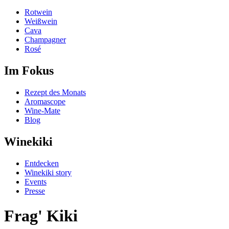
Rotwein
Weißwein
Cava
Champagner
Rosé
Im Fokus
Rezept des Monats
Aromascope
Wine-Mate
Blog
Winekiki
Entdecken
Winekiki story
Events
Presse
Frag' Kiki