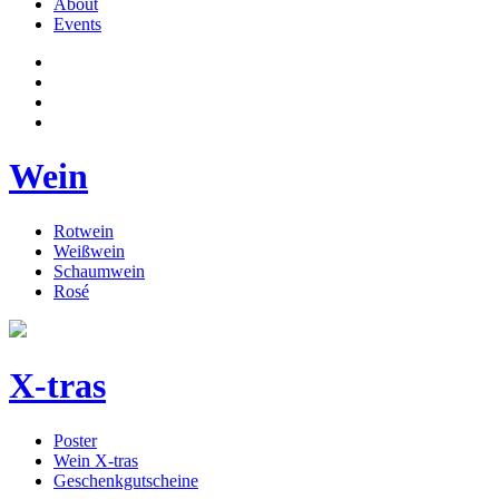
About
Events
Wein
Rotwein
Weißwein
Schaumwein
Rosé
X-tras
Poster
Wein X-tras
Geschenkgutscheine