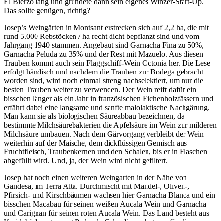
El Bierzo tätig und gründete dann sein eigenes Winzer-Start-Up.
Das sollte genügen, richtig?
Josep’s Weingärten in Montsant erstrecken sich auf 2,2 ha, die mit
rund 5.000 Rebstöcken / ha recht dicht bepflanzt sind und vom
Jahrgang 1940 stammen. Angebaut sind Garnacha Fina zu 50%,
Garnacha Peluda zu 35% und der Rest mit Mazuelo. Aus diesen
Trauben kommt auch sein Flaggschiff-Wein Octonia her. Die Lese
erfolgt händisch und nachdem die Trauben zur Bodega gebracht
worden sind, wird noch einmal streng nachselektiert, um nur die
besten Trauben weiter zu verwenden. Der Wein reift dafür ein
bisschen länger als ein Jahr in französischen Eichenholzfässern und
erfährt dabei eine langsame und sanfte malolaktische Nachgärung.
Man kann sie als biologischen Säureabbau bezeichnen, da
bestimmte Milchsäurebakterien die Apfelsäure im Wein zur milderen
Milchsäure umbauen. Nach dem Gärvorgang verbleibt der Wein
weiterhin auf der Maische, dem dickflüssigen Gemisch aus
Fruchtfleisch, Traubenkernen und den Schalen, bis er in Flaschen
abgefüllt wird. Und, ja, der Wein wird nicht gefiltert.
Josep hat noch einen weiteren Weingarten in der Nähe von
Gandesa, im Terra Alta. Durchmischt mit Mandel-, Oliven-,
Pfirsich- und Kirschbäumen wachsen hier Garnacha Blanca und ein
bisschen Macabau für seinen weißen Aucala Wein und Garnacha
und Carignan für seinen roten Aucala Wein. Das Land besteht aus