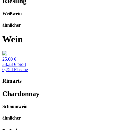
Riesling
Weißwein
ähnlicher
Wein
25,00 €
33,33 € pro l
0,75 l Flasche
Rimarts
Chardonnay
Schaumwein
ähnlicher