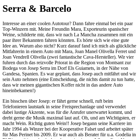
Serra & Barcelo
Interesse an einer coolen Autotour? Dann fahre einmal bei ein paar
Top-Winzern mit. Meine Freundin Mara, Exporteurin spanischer
Weine, schilderte mir, dass wir nach La Mancha zusammen mit ein
paar ihrer Bekannten fahren könnten. Es hörte sich wie eine gute
Idee an. Warum also nicht? Kurz darauf fand ich mich als glückliche
Mitfahrerin in einem Auto mit Mara, Joan Manel Olivella Ferret und
Joan Vendrell Olivella (zwei fantastische Cava-Hersteller). Wir vier
fuhren durch das reizvolle Priorat in die Region von Montsant zur
Bodega von Josep Serra im Dorf Els Guiamets, in der Nähe von
Gandesa, Spanien. Es war geplant, dass Josep auch mitfährt und wir
sein Auto nehmen (eine Entscheidung, die nichts damit zu tun hatte,
dass wir meinen gigantischen Koffer nicht in das andere Auto
hineinbekamen!)
Ein bisschen über Josep: er fährt gerne schnell, ruft beim
Telefonieren lautstark in seine Freisprechanlage und verwendet
dabei lustige Akzente, was für die Anrufer unerwartet kommt, und
dreht gerne die Musik maximal laut auf. Oh, und am Wichtigsten, er
macht Wein. Richtig guten Wein!! Josep begann seine Karriere im
Jahr 1994 als Winzer bei der Kooperative Falset und arbeitet später
für Mas Perinet bis 2009. Er war auch als Berater für u.a. Godelia in