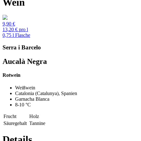
Wein
9,90 €
13,20 € pro l
0,75 l Flasche
Serra i Barcelo
Aucalà Negra
Rotwein
Previous
Next
Weißwein
Catalonia (Catalunya), Spanien
Garnacha Blanca
8-10 °C
Frucht
Holz
Säuregehalt
Tannine
Details