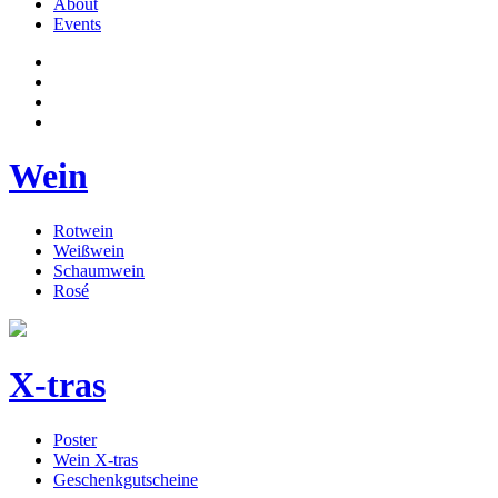
About
Events
Wein
Rotwein
Weißwein
Schaumwein
Rosé
X-tras
Poster
Wein X-tras
Geschenkgutscheine