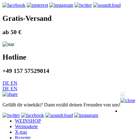
Gratis-Versand
ab 50 €
Hotline
+49 157 57529014
DE
EN
DE
EN
Gefällt dir winekiki? Dann erzähl deinen Freunden von uns!
WEINSHOP
Weinpakete
X-tras
Rezepte