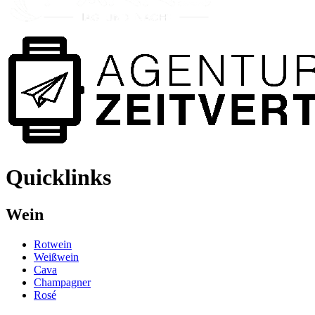
Quicklinks
Wein
Rotwein
Weißwein
Cava
Champagner
Rosé