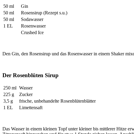
50 ml
Gin
50 ml
Rosensirup (Rezept s.u.)
50 ml
Sodawasser
1 EL
Rosenwasser
Crushed Ice
Den Gin, den Rosensirup und das Rosenwasser in einem Shaker mixen.
Der Rosenblüten Sirup
250 ml
Wasser
225 g
Zucker
3,5 g
frische, unbehandelte Rosenblütenblätter
1 EL
Limettensaft
Das Wasser in einem kleinen Topf unter kleiner bis mittlerer Hitze 