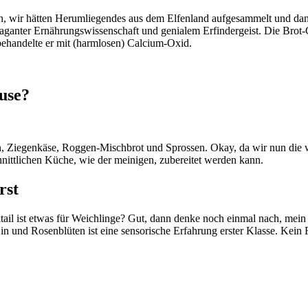
wir hätten Herumliegendes aus dem Elfenland aufgesammelt und dann fo
aganter Ernährungswissenschaft und genialem Erfindergeist. Die Brot
ehandelte er mit (harmlosen) Calcium-Oxid.
use?
n, Ziegenkäse, Roggen-Mischbrot und Sprossen. Okay, da wir nun die 
hnittlichen Küche, wie der meinigen, zubereitet werden kann.
rst
tail ist etwas für Weichlinge? Gut, dann denke noch einmal nach, mein
d Rosenblüten ist eine sensorische Erfahrung erster Klasse. Kein Fan