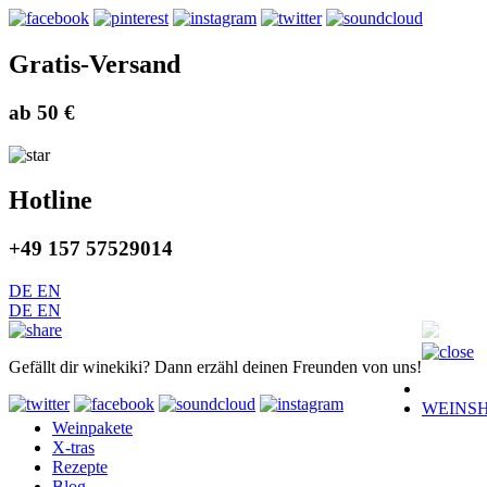
Gratis-Versand
ab 50 €
Hotline
+49 157 57529014
DE
EN
DE
EN
Gefällt dir winekiki? Dann erzähl deinen Freunden von uns!
WEINS
Weinpakete
X-tras
Rezepte
Blog