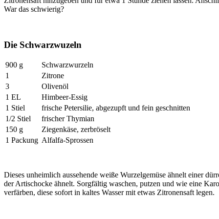
Zitronensaft hinzugeben und für etwa 1 Stunde ziehen lassen. Ansch
War das schwierig?
Die Schwarzwuzeln
900 g
Schwarzwurzeln
1
Zitrone
3
Olivenöl
1 EL
Himbeer-Essig
1 Stiel
frische Petersilie, abgezupft und fein geschnitten
1/2 Stiel
frischer Thymian
150 g
Ziegenkäse, zerbröselt
1 Packung
Alfalfa-Sprossen
Dieses unheimlich aussehende weiße Wurzelgemüse ähnelt einer dürr
der Artischocke ähnelt. Sorgfältig waschen, putzen und wie eine Kar
verfärben, diese sofort in kaltes Wasser mit etwas Zitronensaft legen.