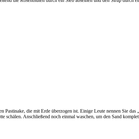
ließend die Rosenblüten durch ein Sieb abseihen und den Sirup durch 
en Pastinake, die mit Erde überzogen ist. Einige Leute nennen Sie d
otte schälen. Anschließend noch einmal waschen, um den Sand komplett