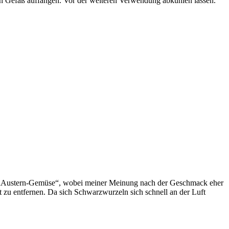
ein Gefäß auffangen. Vor der weiteren Verwendung abkühlen lassen.
as „Austern-Gemüse“, wobei meiner Meinung nach der Geschmack eher
 zu entfernen. Da sich Schwarzwurzeln sich schnell an der Luft