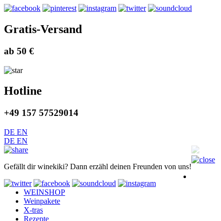
Gratis-Versand
ab 50 €
Hotline
+49 157 57529014
DE
EN
DE
EN
Gefällt dir winekiki? Dann erzähl deinen Freunden von uns!
WEINSHOP
Weinpakete
X-tras
Rezepte