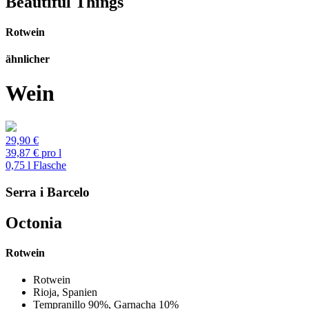
Beautiful Things
Rotwein
ähnlicher
Wein
29,90 €
39,87 € pro l
0,75 l Flasche
Serra i Barcelo
Octonia
Rotwein
Previous
Next
Rotwein
Rioja, Spanien
Tempranillo 90%, Garnacha 10%