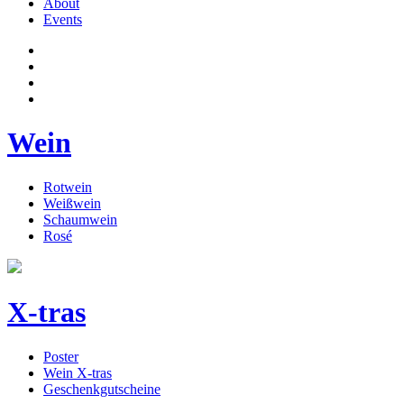
About
Events
Wein
Rotwein
Weißwein
Schaumwein
Rosé
X-tras
Poster
Wein X-tras
Geschenkgutscheine