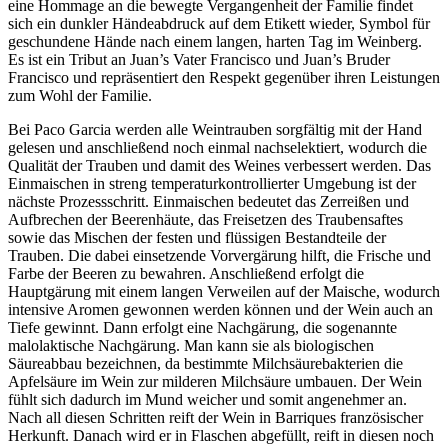
eine Hommage an die bewegte Vergangenheit der Familie findet
sich ein dunkler Händeabdruck auf dem Etikett wieder, Symbol für
geschundene Hände nach einem langen, harten Tag im Weinberg.
Es ist ein Tribut an Juan’s Vater Francisco und Juan’s Bruder
Francisco und repräsentiert den Respekt gegenüber ihren Leistungen
zum Wohl der Familie.
Bei Paco Garcia werden alle Weintrauben sorgfältig mit der Hand
gelesen und anschließend noch einmal nachselektiert, wodurch die
Qualität der Trauben und damit des Weines verbessert werden. Das
Einmaischen in streng temperaturkontrollierter Umgebung ist der
nächste Prozessschritt. Einmaischen bedeutet das Zerreißen und
Aufbrechen der Beerenhäute, das Freisetzen des Traubensaftes
sowie das Mischen der festen und flüssigen Bestandteile der
Trauben. Die dabei einsetzende Vorvergärung hilft, die Frische und
Farbe der Beeren zu bewahren. Anschließend erfolgt die
Hauptgärung mit einem langen Verweilen auf der Maische, wodurch
intensive Aromen gewonnen werden können und der Wein auch an
Tiefe gewinnt. Dann erfolgt eine Nachgärung, die sogenannte
malolaktische Nachgärung. Man kann sie als biologischen
Säureabbau bezeichnen, da bestimmte Milchsäurebakterien die
Apfelsäure im Wein zur milderen Milchsäure umbauen. Der Wein
fühlt sich dadurch im Mund weicher und somit angenehmer an.
Nach all diesen Schritten reift der Wein in Barriques französischer
Herkunft. Danach wird er in Flaschen abgefüllt, reift in diesen noch