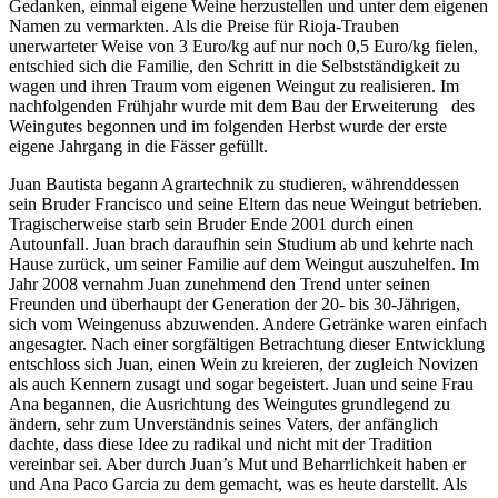
Gedanken, einmal eigene Weine herzustellen und unter dem eigenen
Namen zu vermarkten. Als die Preise für Rioja-Trauben
unerwarteter Weise von 3 Euro/kg auf nur noch 0,5 Euro/kg fielen,
entschied sich die Familie, den Schritt in die Selbstständigkeit zu
wagen und ihren Traum vom eigenen Weingut zu realisieren. Im
nachfolgenden Frühjahr wurde mit dem Bau der Erweiterung des
Weingutes begonnen und im folgenden Herbst wurde der erste
eigene Jahrgang in die Fässer gefüllt.
Juan Bautista begann Agrartechnik zu studieren, währenddessen
sein Bruder Francisco und seine Eltern das neue Weingut betrieben.
Tragischerweise starb sein Bruder Ende 2001 durch einen
Autounfall. Juan brach daraufhin sein Studium ab und kehrte nach
Hause zurück, um seiner Familie auf dem Weingut auszuhelfen. Im
Jahr 2008 vernahm Juan zunehmend den Trend unter seinen
Freunden und überhaupt der Generation der 20- bis 30-Jährigen,
sich vom Weingenuss abzuwenden. Andere Getränke waren einfach
angesagter. Nach einer sorgfältigen Betrachtung dieser Entwicklung
entschloss sich Juan, einen Wein zu kreieren, der zugleich Novizen
als auch Kennern zusagt und sogar begeistert. Juan und seine Frau
Ana begannen, die Ausrichtung des Weingutes grundlegend zu
ändern, sehr zum Unverständnis seines Vaters, der anfänglich
dachte, dass diese Idee zu radikal und nicht mit der Tradition
vereinbar sei. Aber durch Juan’s Mut und Beharrlichkeit haben er
und Ana Paco Garcia zu dem gemacht, was es heute darstellt. Als