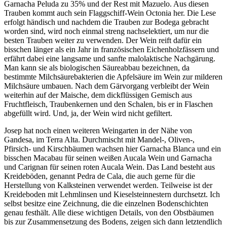
Garnacha Peluda zu 35% und der Rest mit Mazuelo. Aus diesen
Trauben kommt auch sein Flaggschiff-Wein Octonia her. Die Lese
erfolgt händisch und nachdem die Trauben zur Bodega gebracht
worden sind, wird noch einmal streng nachselektiert, um nur die
besten Trauben weiter zu verwenden. Der Wein reift dafür ein
bisschen länger als ein Jahr in französischen Eichenholzfässern und
erfährt dabei eine langsame und sanfte malolaktische Nachgärung.
Man kann sie als biologischen Säureabbau bezeichnen, da
bestimmte Milchsäurebakterien die Apfelsäure im Wein zur milderen
Milchsäure umbauen. Nach dem Gärvorgang verbleibt der Wein
weiterhin auf der Maische, dem dickflüssigen Gemisch aus
Fruchtfleisch, Traubenkernen und den Schalen, bis er in Flaschen
abgefüllt wird. Und, ja, der Wein wird nicht gefiltert.
Josep hat noch einen weiteren Weingarten in der Nähe von
Gandesa, im Terra Alta. Durchmischt mit Mandel-, Oliven-,
Pfirsich- und Kirschbäumen wachsen hier Garnacha Blanca und ein
bisschen Macabau für seinen weißen Aucala Wein und Garnacha
und Carignan für seinen roten Aucala Wein. Das Land besteht aus
Kreideböden, genannt Pedra de Cala, die auch gerne für die
Herstellung von Kalksteinen verwendet werden. Teilweise ist der
Kreideboden mit Lehmlinsen und Kieselsteinnestern durchsetzt. Ich
selbst besitze eine Zeichnung, die die einzelnen Bodenschichten
genau festhält. Alle diese wichtigen Details, von den Obstbäumen
bis zur Zusammensetzung des Bodens, zeigen sich dann letztendlich