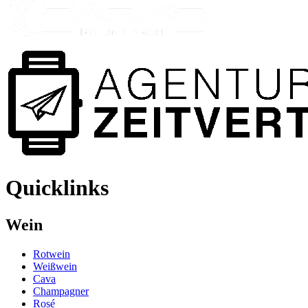
Quicklinks
Wein
Rotwein
Weißwein
Cava
Champagner
Rosé