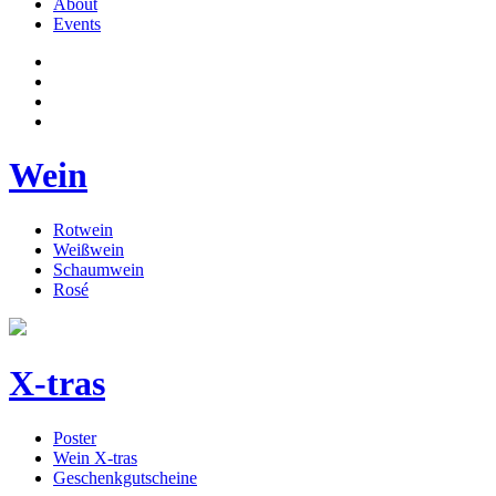
About
Events
Wein
Rotwein
Weißwein
Schaumwein
Rosé
X-tras
Poster
Wein X-tras
Geschenkgutscheine