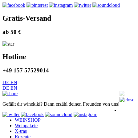
Gratis-Versand
ab 50 €
Hotline
+49 157 57529014
DE
EN
DE
EN
Gefällt dir winekiki? Dann erzähl deinen Freunden von uns!
WEINSHOP
Weinpakete
X-tras
Rezepte