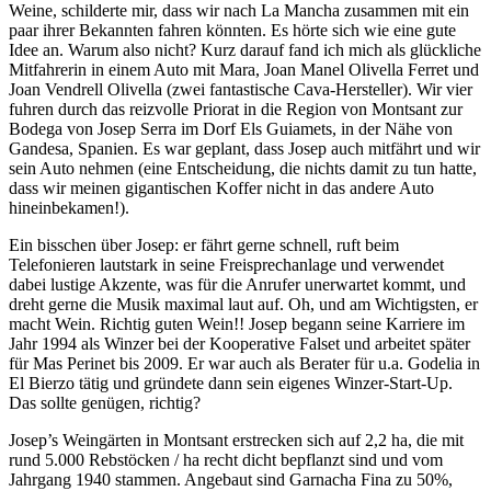
Weine, schilderte mir, dass wir nach La Mancha zusammen mit ein
paar ihrer Bekannten fahren könnten. Es hörte sich wie eine gute
Idee an. Warum also nicht? Kurz darauf fand ich mich als glückliche
Mitfahrerin in einem Auto mit Mara, Joan Manel Olivella Ferret und
Joan Vendrell Olivella (zwei fantastische Cava-Hersteller). Wir vier
fuhren durch das reizvolle Priorat in die Region von Montsant zur
Bodega von Josep Serra im Dorf Els Guiamets, in der Nähe von
Gandesa, Spanien. Es war geplant, dass Josep auch mitfährt und wir
sein Auto nehmen (eine Entscheidung, die nichts damit zu tun hatte,
dass wir meinen gigantischen Koffer nicht in das andere Auto
hineinbekamen!).
Ein bisschen über Josep: er fährt gerne schnell, ruft beim
Telefonieren lautstark in seine Freisprechanlage und verwendet
dabei lustige Akzente, was für die Anrufer unerwartet kommt, und
dreht gerne die Musik maximal laut auf. Oh, und am Wichtigsten, er
macht Wein. Richtig guten Wein!! Josep begann seine Karriere im
Jahr 1994 als Winzer bei der Kooperative Falset und arbeitet später
für Mas Perinet bis 2009. Er war auch als Berater für u.a. Godelia in
El Bierzo tätig und gründete dann sein eigenes Winzer-Start-Up.
Das sollte genügen, richtig?
Josep’s Weingärten in Montsant erstrecken sich auf 2,2 ha, die mit
rund 5.000 Rebstöcken / ha recht dicht bepflanzt sind und vom
Jahrgang 1940 stammen. Angebaut sind Garnacha Fina zu 50%,