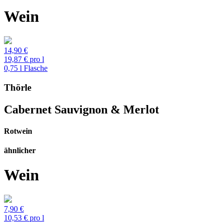
Wein
14,90 €
19,87 € pro l
0,75 l Flasche
Thörle
Cabernet Sauvignon & Merlot
Rotwein
ähnlicher
Wein
7,90 €
10,53 € pro l