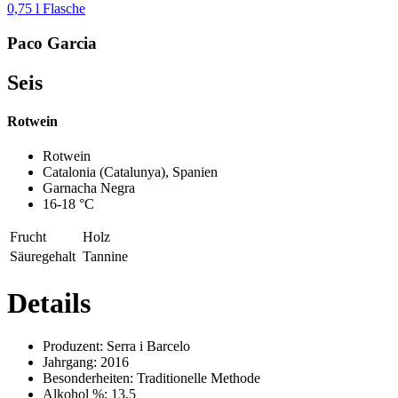
0,75 l Flasche
Paco Garcia
Seis
Rotwein
Previous
Next
Rotwein
Catalonia (Catalunya), Spanien
Garnacha Negra
16-18 °C
Frucht
Holz
Säuregehalt
Tannine
Details
Produzent:
Serra i Barcelo
Jahrgang:
2016
Besonderheiten:
Traditionelle Methode
Alkohol %:
13.5