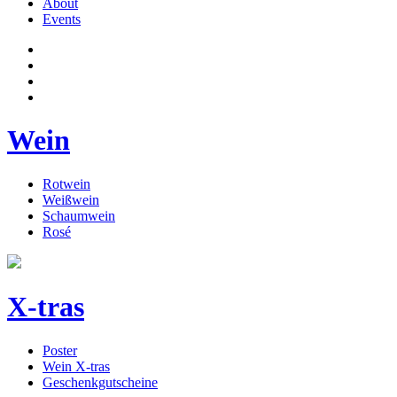
About
Events
Wein
Rotwein
Weißwein
Schaumwein
Rosé
X-tras
Poster
Wein X-tras
Geschenkgutscheine