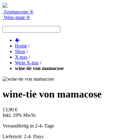
Aromascope
®
Wine-mate
®
Home
/
Shop
/
X-tras
/
Wein X-tras
/
wine-tie von mamacose
wine-tie von mamacose
13,90 €
Inkl. 19% MwSt.
Versandfertig in 2-4- Tage
Lieferzeit: 2-4- Days