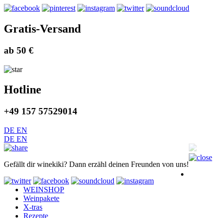
Gratis-Versand
ab 50 €
Hotline
+49 157 57529014
DE
EN
DE
EN
Gefällt dir winekiki? Dann erzähl deinen Freunden von uns!
WEINSHOP
Weinpakete
X-tras
Rezepte