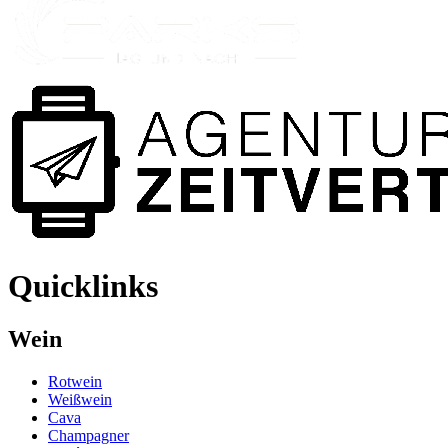
Quicklinks
Wein
Rotwein
Weißwein
Cava
Champagner