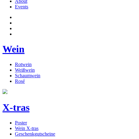
About
Events
Wein
Rotwein
Weißwein
Schaumwein
Rosé
X-tras
Poster
Wein X-tras
Geschenkgutscheine