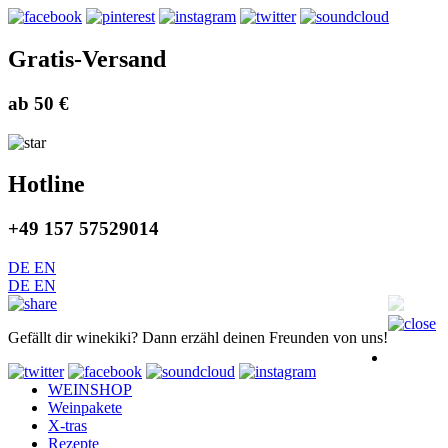
Gratis-Versand
ab 50 €
Hotline
+49 157 57529014
DE
EN
DE
EN
Gefällt dir winekiki? Dann erzähl deinen Freunden von uns!
WEINSHOP
Weinpakete
X-tras
Rezepte