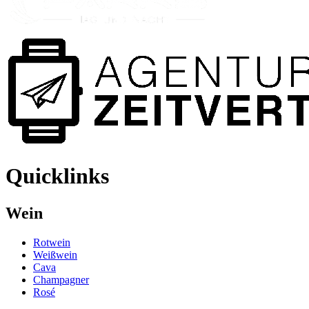
Quicklinks
Wein
Rotwein
Weißwein
Cava
Champagner
Rosé