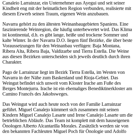
Canaleio Larrainzar, ein Unternehmer aus Ayegui und seit seiner
Kindheit eng mit der heimatlichen Region verbunden, realisierte mit
diesem Erwerb seinen Traum, eigenen Wein anzubauen.
Navarra gehört zu den ältesten Weinanbaugebieten Spaniens. Eine
faszinierende Weinregion, die häufig unterbewertet wird. Das Klima
ist kontinental, d.h. es gibt lange, heiße und trockene Sommer und
kalte Winter. In der Navarra D.O. liegen fünf Bezirke, die über beste
Voraussetzungen für den Weinanbau verfügen: Baja Montana,
Ribera Alta, Ribera Baja, Valdizarbe und Tierra Estella. Die Weine
aus diesen Bezirken unterscheiden sich jeweils deutlich durch ihren
Charakter.
Pago de Larrainzar liegt im Bezirk Tierra Estella, im Westen von
Navarra in der Nähe zum Baskenland und Rioja-Gebiet. Das
Weingut befindet sich unweit vom Kloster Irache am Fuße des
Berges Montejurra. Irache ist ein ehemaliges Benediktinerkloster am
Camino Francés des Jakobsweges.
Das Weingut wird auch heute noch von der Familie Larrainzar
geführt. Miguel Canalejo kümmert sich zusammen mit seinen
Kindern Miguel Canalejo Lasarte und Irene Canalejo Lasarte um die
betrieblichen Abläufe. Das Team ist komplett mit dem hauseigenen
Önologen Alberto Alcantarilla Morales. Zusätzlich werden sie von
den bekannten Fachleuten Miguel Poch für Önologie und Adolfo