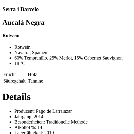
Serra i Barcelo
Aucalà Negra
Rotwein
Previous
Next
Rotwein
Navarra, Spanien
60% Tempranillo, 25% Merlot, 15% Cabernet Sauvignon
18 °C
Frucht
Holz
Säuregehalt
Tannine
Details
Produzent:
Pago de Larrainzar
Jahrgang:
2014
Besonderheiten:
Traditionelle Methode
Alkohol %:
14
Lagerfähigkeit:
2019