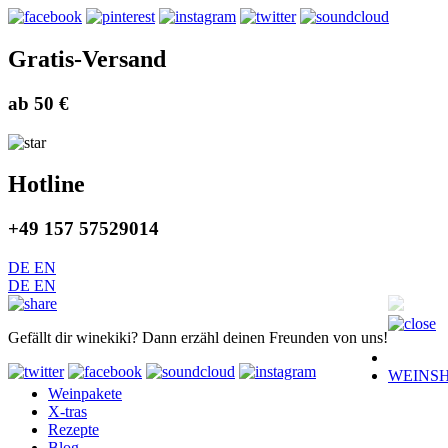
Gratis-Versand
ab 50 €
Hotline
+49 157 57529014
DE
EN
DE
EN
Gefällt dir winekiki? Dann erzähl deinen Freunden von uns!
WEINS
Weinpakete
X-tras
Rezepte
Blog