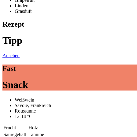
Grapefruit
Linden
Grasduft
Rezept
Tipp
Ansehen
Fast
Snack
Weißwein
Savoie, Frankreich
Roussanne
12-14 °C
Frucht
Holz
Säuregehalt
Tannine