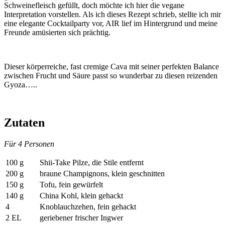
Schweinefleisch gefüllt, doch möchte ich hier die vegane
Interpretation vorstellen. Als ich dieses Rezept schrieb, stellte ich mir
eine elegante Cocktailparty vor, AIR lief im Hintergrund und meine
Freunde amüsierten sich prächtig.
Dieser körperreiche, fast cremige Cava mit seiner perfekten Balance
zwischen Frucht und Säure passt so wunderbar zu diesen reizenden
Gyoza…..
Zutaten
Für 4 Personen
100 g
Shii-Take Pilze, die Stile entfernt
200 g
braune Champignons, klein geschnitten
150 g
Tofu, fein gewürfelt
140 g
China Kohl, klein gehackt
4
Knoblauchzehen, fein gehackt
2 EL
geriebener frischer Ingwer