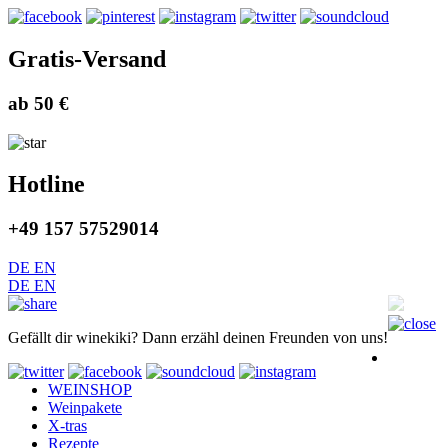
Gratis-Versand
ab 50 €
Hotline
+49 157 57529014
DE
EN
DE
EN
Gefällt dir winekiki? Dann erzähl deinen Freunden von uns!
WEINSHOP
Weinpakete
X-tras
Rezepte