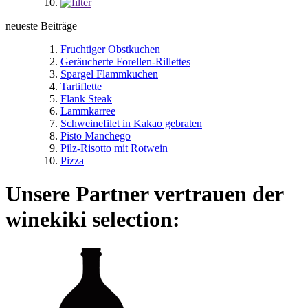
neueste Beiträge
Fruchtiger Obstkuchen
Geräucherte Forellen-Rillettes
Spargel Flammkuchen
Tartiflette
Flank Steak
Lammkarree
Schweinefilet in Kakao gebraten
Pisto Manchego
Pilz-Risotto mit Rotwein
Pizza
Unsere Partner vertrauen der
winekiki selection: