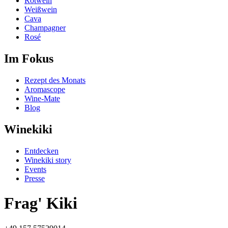
Rotwein
Weißwein
Cava
Champagner
Rosé
Im Fokus
Rezept des Monats
Aromascope
Wine-Mate
Blog
Winekiki
Entdecken
Winekiki story
Events
Presse
Frag' Kiki