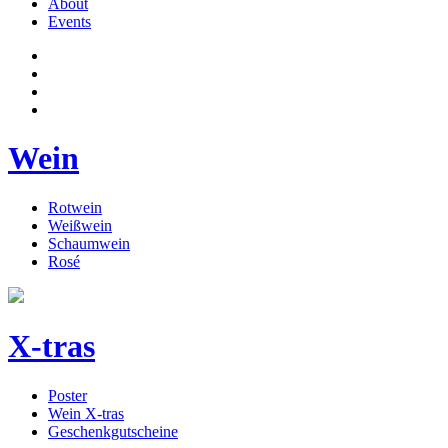
About
Events
Wein
Rotwein
Weißwein
Schaumwein
Rosé
X-tras
Poster
Wein X-tras
Geschenkgutscheine