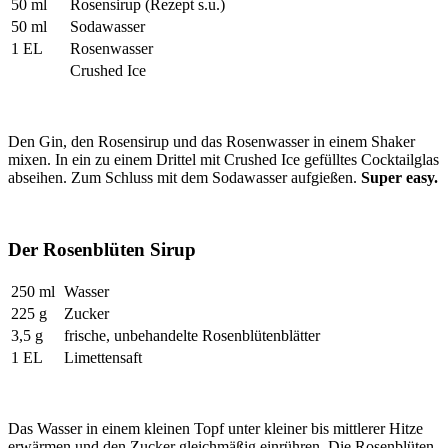
50 ml
Rosensirup (Rezept s.u.)
50 ml
Sodawasser
1 EL
Rosenwasser
Crushed Ice
Den Gin, den Rosensirup und das Rosenwasser in einem Shaker
mixen. In ein zu einem Drittel mit Crushed Ice gefülltes Cocktailglas
abseihen. Zum Schluss mit dem Sodawasser aufgießen.
Super easy.
Der Rosenblüten Sirup
250 ml
Wasser
225 g
Zucker
3,5 g
frische, unbehandelte Rosenblütenblätter
1 EL
Limettensaft
Das Wasser in einem kleinen Topf unter kleiner bis mittlerer Hitze
erwärmen und den Zucker gleichmäßig einrühren. Die Rosenblüten