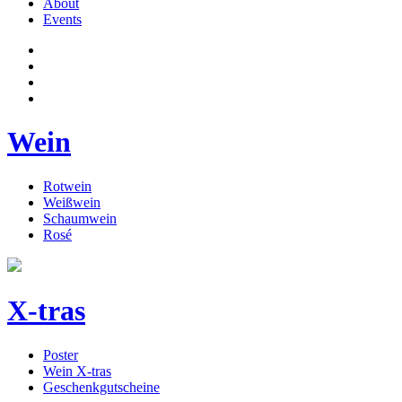
About
Events
Wein
Rotwein
Weißwein
Schaumwein
Rosé
X-tras
Poster
Wein X-tras
Geschenkgutscheine