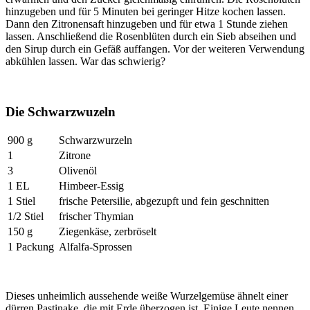
hinzugeben und für 5 Minuten bei geringer Hitze kochen lassen.
Dann den Zitronensaft hinzugeben und für etwa 1 Stunde ziehen
lassen. Anschließend die Rosenblüten durch ein Sieb abseihen und
den Sirup durch ein Gefäß auffangen. Vor der weiteren Verwendung
abkühlen lassen. War das schwierig?
Die Schwarzwuzeln
900 g
Schwarzwurzeln
1
Zitrone
3
Olivenöl
1 EL
Himbeer-Essig
1 Stiel
frische Petersilie, abgezupft und fein geschnitten
1/2 Stiel
frischer Thymian
150 g
Ziegenkäse, zerbröselt
1 Packung
Alfalfa-Sprossen
Dieses unheimlich aussehende weiße Wurzelgemüse ähnelt einer
dürren Pastinake, die mit Erde überzogen ist. Einige Leute nennen