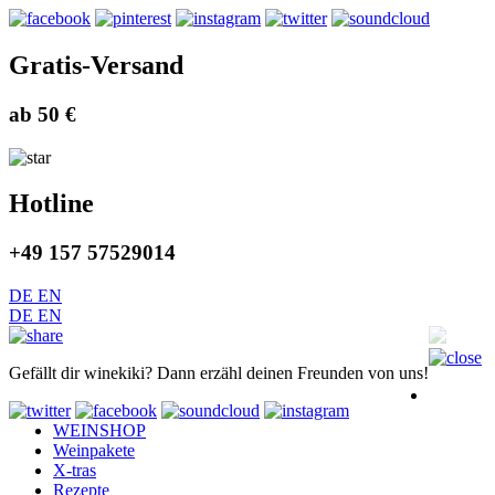
Gratis-Versand
ab 50 €
Hotline
+49 157 57529014
DE
EN
DE
EN
Gefällt dir winekiki? Dann erzähl deinen Freunden von uns!
WEINSHOP
Weinpakete
X-tras
Rezepte