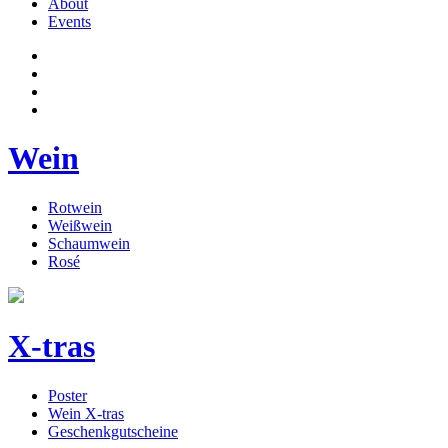
About
Events
Wein
Rotwein
Weißwein
Schaumwein
Rosé
X-tras
Poster
Wein X-tras
Geschenkgutscheine