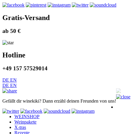
Gratis-Versand
ab 50 €
Hotline
+49 157 57529014
DE
EN
DE
EN
Gefällt dir winekiki? Dann erzähl deinen Freunden von uns!
WEINSHOP
Weinpakete
X-tras
Rezepte