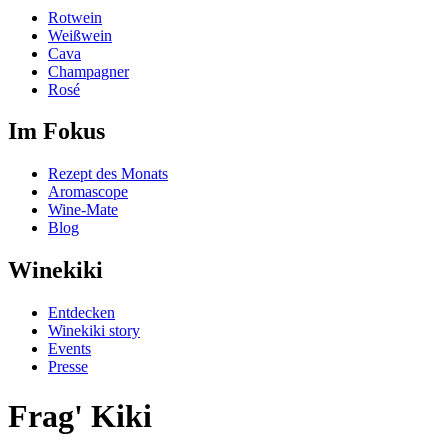
Rotwein
Weißwein
Cava
Champagner
Rosé
Im Fokus
Rezept des Monats
Aromascope
Wine-Mate
Blog
Winekiki
Entdecken
Winekiki story
Events
Presse
Frag' Kiki