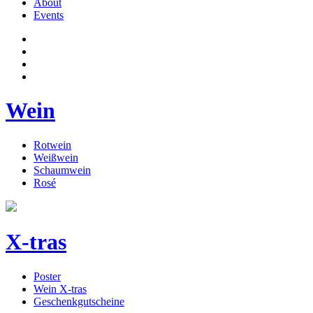
About
Events
Wein
Rotwein
Weißwein
Schaumwein
Rosé
X-tras
Poster
Wein X-tras
Geschenkgutscheine