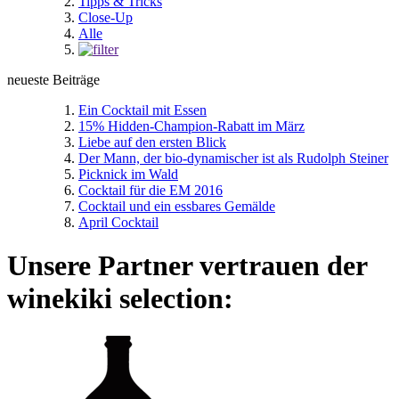
Tipps & Tricks
Close-Up
Alle
neueste Beiträge
Ein Cocktail mit Essen
15% Hidden-Champion-Rabatt im März
Liebe auf den ersten Blick
Der Mann, der bio-dynamischer ist als Rudolph Steiner
Picknick im Wald
Cocktail für die EM 2016
Cocktail und ein essbares Gemälde
April Cocktail
Unsere Partner vertrauen der
winekiki selection: