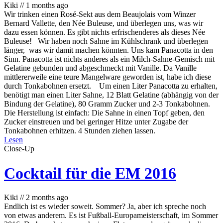
Kiki
//
1 months ago
Wir trinken einen Rosé-Sekt aus dem Beaujolais vom Winzer
Bernard Vallette, den Née Buleuse, und überlegen uns, was wir
dazu essen können. Es gibt nichts erfrischenderes als dieses Née
Buleuse! Wir haben noch Sahne im Kühlschrank und überlegen
länger, was wir damit machen könnten. Uns kam Panacotta in den
Sinn. Panacotta ist nichts anderes als ein Milch-Sahne-Gemisch mit
Gelatine gebunden und abgeschmeckt mit Vanille. Da Vanille
mittlererweile eine teure Mangelware geworden ist, habe ich diese
durch Tonkabohnen ersetzt. Um einen Liter Panacotta zu erhalten,
benötigt man einen Liter Sahne, 12 Blatt Gelatine (abhängig von der
Bindung der Gelatine), 80 Gramm Zucker und 2-3 Tonkabohnen.
Die Herstellung ist einfach: Die Sahne in einen Topf geben, den
Zucker einstreuen und bei geringer Hitze unter Zugabe der
Tonkabohnen erhitzen. 4 Stunden ziehen lassen.
Lesen
Close-Up
Cocktail für die EM 2016
Kiki
//
2 months ago
Endlich ist es wieder soweit. Sommer? Ja, aber ich spreche noch
von etwas anderem. Es ist Fußball-Europameisterschaft, im Sommer