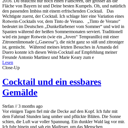
2016. Du brauchst nur noch einen Flatscreen, der grösser als die
Fläche von Bayern ist und Deine besten Kumpels. Oh, und natürlich
den passenden Imbiss mit einem erfrischenden Cocktail. Das
Wichtigste zuerst, der Cocktail. Ich schlage hier eine Variation eines
Rotwein-Cocktails vor, dem Tinto de Verano. „Tinto de Verano“
bedeutet im Deutschen „Dunkelfarbener vom Sommer“ und wird in
Spanien während der heißen Sommermonaten serviert. Traditionell
wird ein junger Rotwein (wie ein „Joven“ Tempranillo) mit einer
Zitronenlimonade („Gaseosa“), die nicht ganz so süß und zitroniger
ist, gemischt. Während meines letzten Besuches in Arnanda del
Duero konnte ich diesen Wein-Cocktail auf Empfehlung meiner
Freunde Antonio Martinez und Marie Keary zum e
Lesen
Close-Up
Cocktail und ein essbares
Gemälde
Stefan
//
3 months ago
Vor einigen Tagen fiel mir die Decke auf den Kopf. Ich fuhr mit
dem Fahrrad Stunden lang umher und pflückte Blüten. Die Sonne
schien, die Luft war voller Spannung. Ein dunkler Wald lag vor mir.
Ich fuhr hinein und sah ein Maifeuer, um das Menschen