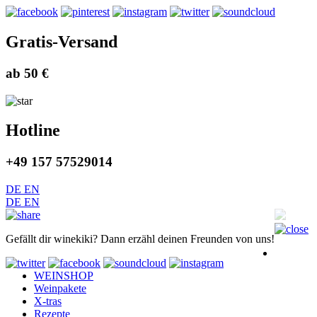
Gratis-Versand
ab 50 €
Hotline
+49 157 57529014
DE
EN
DE
EN
Gefällt dir winekiki? Dann erzähl deinen Freunden von uns!
WEINSHOP
Weinpakete
X-tras
Rezepte