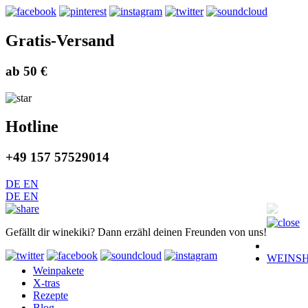
Gratis-Versand
ab 50 €
Hotline
+49 157 57529014
DE
EN
DE
EN
Gefällt dir winekiki? Dann erzähl deinen Freunden von uns!
WEINS
Weinpakete
X-tras
Rezepte
Blog