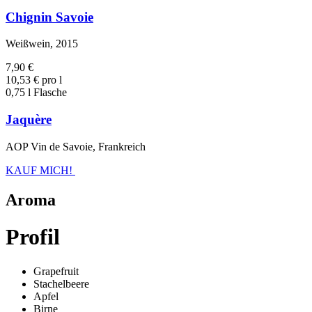
Chignin Savoie
Weißwein, 2015
7,90 €
10,53 € pro l
0,75 l Flasche
Jaquère
AOP Vin de Savoie, Frankreich
KAUF MICH!
Aroma
Profil
Grapefruit
Stachelbeere
Apfel
Birne