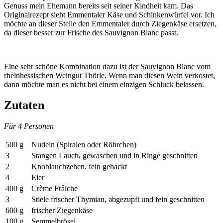
Genuss mein Ehemann bereits seit seiner Kindheit kam. Das
Originalrezept sieht Emmentaler Käse und Schinkenwürfel vor. Ich
möchte an dieser Stelle den Emmentaler durch Ziegenkäse ersetzen,
da dieser besser zur Frische des Sauvignon Blanc passt.
Eine sehr schöne Kombination dazu ist der Sauvignon Blanc vom
rheinhessischen Weingut Thörle. Wenn man diesen Wein verkostet,
dann möchte man es nicht bei einem einzigen Schluck belassen.
Zutaten
Für 4 Personen
500 g
Nudeln (Spiralen oder Röhrchen)
3
Stangen Lauch, gewaschen und in Ringe geschnitten
2
Knoblauchzehen, fein gehackt
4
Eier
400 g
Crème Frâiche
3
Stiele frischer Thymian, abgezupft und fein geschnitten
600 g
frischer Ziegenkäse
100 g
Semmelbrösel