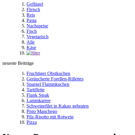
Geflügel
Fleisch
Reis
Pasta
Nachspeise
Fisch
Vegetarisch
Alle
Käse
neueste Beiträge
Fruchtiger Obstkuchen
Geräucherte Forellen-Rillettes
Spargel Flammkuchen
Tartiflette
Flank Steak
Lammkarree
Schweinefilet in Kakao gebraten
Pisto Manchego
Pilz-Risotto mit Rotwein
Pizza