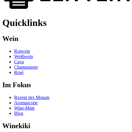
Quicklinks
Wein
Rotwein
Weißwein
Cava
Champagner
Rosé
Im Fokus
Rezept des Monats
Aromascope
Wine-Mate
Blog
Winekiki