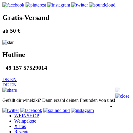
Gratis-Versand
ab 50 €
Hotline
+49 157 57529014
DE
EN
DE
EN
Gefällt dir winekiki? Dann erzähl deinen Freunden von uns!
WEINSHOP
Weinpakete
X-tras
Rezepte