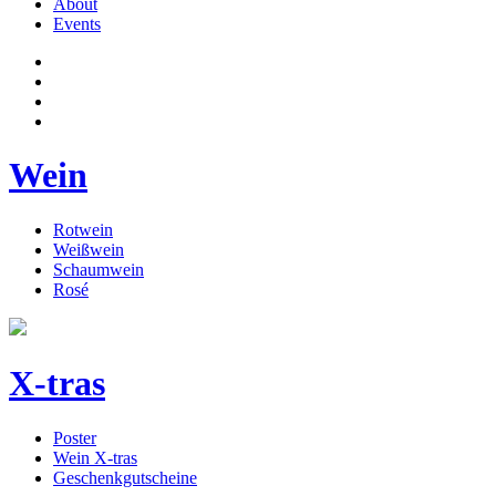
About
Events
Wein
Rotwein
Weißwein
Schaumwein
Rosé
X-tras
Poster
Wein X-tras
Geschenkgutscheine